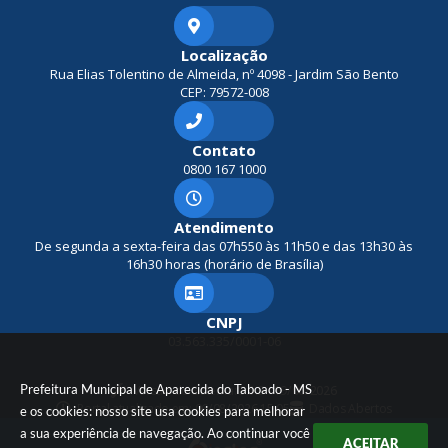
Localização
Rua Elias Tolentino de Almeida, nº 4098 - Jardim São Bento
CEP: 79572-008
Contato
0800 167 1000
Atendimento
De segunda a sexta-feira das 07h550 às 11h50 e das 13h30 às
16h30 horas (horário de Brasília)
CNPJ
03.563.335/0001-06
Prefeitura Municipal de Aparecida do Taboado - MS
Versão do Sistema:
3.5.3 - 19/06/2026
Portal atualizado em:
06/08/2026 15:05
Dados Abertos
e os cookies: nosso site usa cookies para melhorar
a sua experiência de navegação. Ao continuar você
ACEITAR