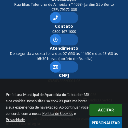
Rua Elias Tolentino de Almeida, nº 4098 - Jardim São Bento
CEP: 79572-008
Contato
0800 167 1000
Atendimento
De segunda a sexta-feira das 07h550 às 11h50 e das 13h30 às
16h30 horas (horário de Brasília)
CNPJ
03.563.335/0001-06
Prefeitura Municipal de Aparecida do Taboado - MS
Versão do Sistema:
3.5.3 - 19/06/2026
Portal atualizado em:
09/08/2026 10:45
Dados Abertos
e os cookies: nosso site usa cookies para melhorar
a sua experiência de navegação. Ao continuar você
ACEITAR
concorda com a nossa
Política de Cookies
e
© Copyright Instar - 2006-2026. Todos os direitos reservados -
Privacidade
.
PERSONALIZAR
Instar Tecnologia