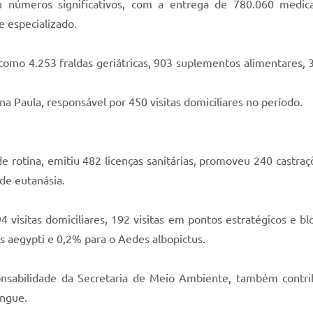
u números significativos, com a entrega de 780.060 medi
 especializado.
 como 4.253 fraldas geriátricas, 903 suplementos alimentares, 
na Paula, responsável por 450 visitas domiciliares no período.
de rotina, emitiu 482 licenças sanitárias, promoveu 240 castra
de eutanásia.
visitas domiciliares, 192 visitas em pontos estratégicos e b
s aegypti e 0,2% para o Aedes albopictus.
nsabilidade da Secretaria de Meio Ambiente, também contri
engue.