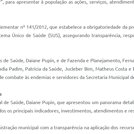
”, para apresentar à população as ações, serviços, atendimen
lementar nº 141/2012, que estabelece a obrigatoriedade da pre
tema Único de Saúde (SUS), assegurando transparência, respon
is de Saúde, Daiane Pupin, e de Fazenda e Planejamento, Fernan
dia Padim, Patrícia da Saúde, Jucleber Bim, Matheus Costa e 
de combate às endemias e servidores da Secretaria Municipal d
o
pal de Saúde, Daiane Pupin, que apresentou um panorama detalh
s os principais indicadores, investimentos, atendimentos e re
tração municipal com a transparência na aplicação dos recurso