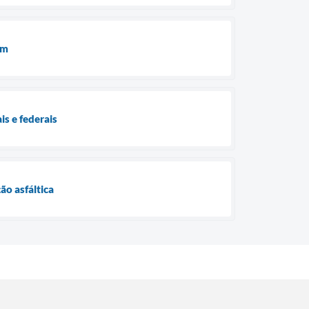
em
is e federais
o asfáltica