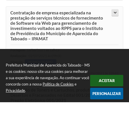
Contratação de empresa especializada na
prestação de serviços técnicos de fornecimento
de Software via Web para gerenciamento de
investimento voltados ao RPPS para o Instituto
de Previdência do Município de Aparecida do
Taboado – IPAMAT
16/06/2021 às 12h12
Postagem:
02/07/2021 às 09h00
Realização:
Situação:
HOMOLOGADO
Prefeitura Municipal de Aparecida do Taboado - MS
e os cookies: nosso site usa cookies para melhorar
Atualizado em: 16/06/2021 às 12h41
a sua experiência de navegação. Ao continuar você
ACEITAR
concorda com a nossa
Política de Cookies
e
Aquisição de Toners e Cartuchos, produtos estes
Privacidade
.
PERSONALIZAR
Desertos e Fracassados no Edital 001/2021,
Pregão Eletrônico 001/2021
15/06/2021 às 08h00
Postagem:
01/07/2021 às 09h00
Realização:
Situação:
HOMOLOGADO