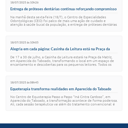
18/07/2025 às 10h26
Entrega de próteses dentárias continua reforçando compromisso
da administração com saúde e autoestima dos aparecidenses
Na manhã desta sexta-feira (18/7), o Centro de Especialidades
Odontológicas (CEO) foi palco de mais uma ação de cuidado e
atenção à saúde bucal da população, a entrega de próteses dentárias
a pacientes previamente atendi…
18/07/2025 às 10h05
Alegria em cada página: Casinha da Leitura está na Praça da
Matriz com diversão e magia para as crianças
De 17 a 30 de julho, a Casinha da Leitura estará na Praça da Matriz,
em Aparecida do Taboado, transformando o local em um espaço de
encantamento e descobertas para os pequenos leitores. Todos os
dias da semana, inclusive…
18/07/2025 às 08h45
Equoterapia transforma realidades em Aparecida do Taboado
No Centro de Equoterapia Passo a Passo “Iná Cintra Cardoso”, em
Aparecida do Taboado, a transformação acontece de forma poderosa.
Ali, cada sessão terapêutica vai além do tratamento convencional: é
um encontro de confian…