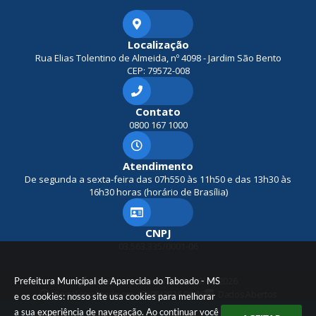
Localização
Rua Elias Tolentino de Almeida, nº 4098 - Jardim São Bento
CEP: 79572-008
Contato
0800 167 1000
Atendimento
De segunda a sexta-feira das 07h550 às 11h50 e das 13h30 às
16h30 horas (horário de Brasília)
CNPJ
03.563.335/0001-06
Prefeitura Municipal de Aparecida do Taboado - MS
Versão do Sistema:
3.5.3 - 19/06/2026
Portal atualizado em:
07/08/2026 08:46
Dados Abertos
e os cookies: nosso site usa cookies para melhorar
a sua experiência de navegação. Ao continuar você