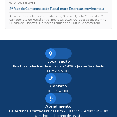
08/04/2026 às 10h51
2ª fase do Campeonato de Futsal entre Empresas movimenta a
noite desta quarta-feira
A bola volta a rolar nesta quarta-feira, 8 de abril, pela 2ª fase do 5º
Campeonato de Futsal entre Empresas 2026. Os jogos acontecem na
Quadra de Esportes “Floriscena Laurinda de Castro” e prometem
agitar atletas e torce…
Localização
Rua Elias Tolentino de Almeida, nº 4098 - Jardim São Bento
CEP: 79572-008
Contato
0800 167 1000
Atendimento
De segunda a sexta-feira das 07h550 às 11h50 e das 13h30 às
16h30 horas (horário de Brasília)