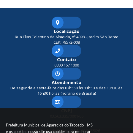
Localização
Rua Elias Tolentino de Almeida, nº 4098 - Jardim São Bento
CEP: 79572-008
Contato
0800 167 1000
Atendimento
De segunda a sexta-feira das 07h550 às 11h50 e das 13h30 às
16h30 horas (horário de Brasília)
CNPJ
03.563.335/0001-06
Prefeitura Municipal de Aparecida do Taboado - MS
Versão do Sistema:
3.5.3 - 19/06/2026
e os cookies: nosso site usa cookies para melhorar